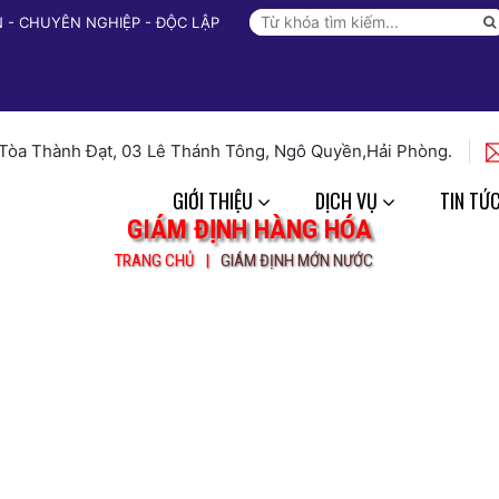
ÍN - CHUYÊN NGHIỆP - ĐỘC LẬP
 Tòa Thành Đạt, 03 Lê Thánh Tông, Ngô Quyền,Hải Phòng.
GIỚI THIỆU
DỊCH VỤ
TIN TỨ
GIÁM ĐỊNH HÀNG HÓA
TRANG CHỦ
GIÁM ĐỊNH MỚN NƯỚC