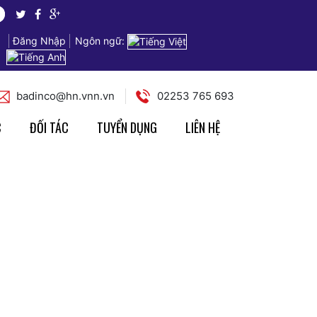
Đăng Nhập
Ngôn ngữ:
badinco@hn.vnn.vn
02253 765 693
C
ĐỐI TÁC
TUYỂN DỤNG
LIÊN HỆ