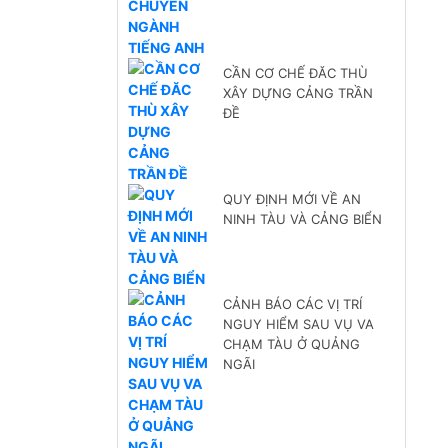
CẦN CƠ CHẾ ĐĂC THÙ
XÂY DỰNG CẢNG TRẦN
ĐỀ
QUY ĐỊNH MỚI VỀ AN
NINH TÀU VÀ CẢNG BIỂN
CẢNH BÁO CÁC VỊ TRÍ
NGUY HIỂM SAU VỤ VA
CHẠM TÀU Ở QUẢNG
NGÃI