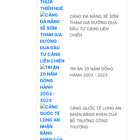
CẢNG ĐÀ NẴNG SẼ SỚM
THAM GIA ĐƯỜNG ĐUA
ĐẦU TƯ CẢNG LIÊN
CHIỂN
TRI ÂN 20 NĂM ĐỒNG
HÀNH 2003 - 2023
CẢNG QUỐC TẾ LONG AN
NHẬN BẰNG KHEN CỦA
BỘ TRƯỞNG CÔNG
THƯƠNG