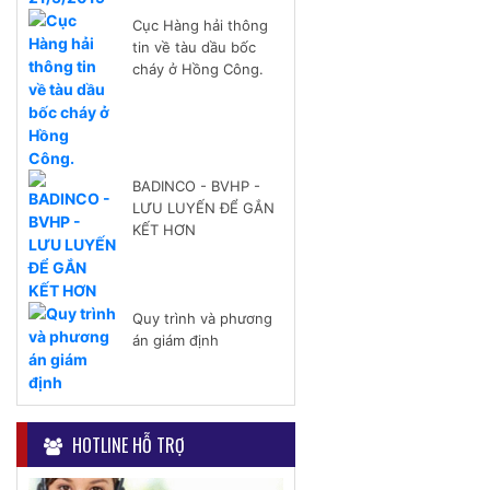
Cục Hàng hải thông
tin về tàu dầu bốc
cháy ở Hồng Công.
BADINCO - BVHP -
LƯU LUYẾN ĐỂ GẮN
KẾT HƠN
Quy trình và phương
án giám định
HOTLINE HỖ TRỢ