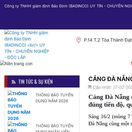
Công ty TNHH giám định Bảo Định (BADINCO) UY TÍN - CHUYÊN NG
P.14 T.2 Tòa Thành Đạ
CẢNG ĐÀ NẴNG
TIN TỨC & SỰ KIỆN
Cập nhật: 17-02-20
THÔNG BÁO TUYỂN
Cảng Đà Nẵng c
DỤNG NĂM 2026
đúng tiến độ, q
Sáng 16/2 (mùng 7
Đà Nẵng cùng một s
THÔNG BÁO TUYỂN
DỤNG NHÂN VIÊN