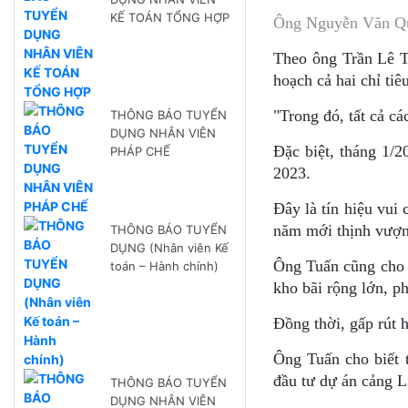
KẾ TOÁN TỔNG HỢP
Ông Nguyễn Văn Qu
Theo ông Trần Lê T
hoạch cả hai chỉ tiê
"Trong đó, tất cả c
THÔNG BÁO TUYỂN
DỤNG NHÂN VIÊN
Đặc biệt, tháng 1/2
PHÁP CHẾ
2023.
Đây là tín hiệu vui
năm mới thịnh vượn
THÔNG BÁO TUYỂN
DỤNG (Nhân viên Kế
Ông Tuấn cũng cho h
toán – Hành chính)
kho bãi rộng lớn, p
Đồng thời, gấp rút 
Ông Tuấn cho biết 
đầu tư dự án cảng L
THÔNG BÁO TUYỂN
DỤNG NHÂN VIÊN