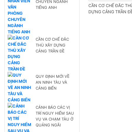
CHUYÊN NGÀNH
CẦN CƠ CHẾ ĐĂC TH
TIẾNG ANH
DỰNG CẢNG TRẦN Đ
CẦN CƠ CHẾ ĐĂC
THÙ XÂY DỰNG
CẢNG TRẦN ĐỀ
QUY ĐỊNH MỚI VỀ
AN NINH TÀU VÀ
CẢNG BIỂN
CẢNH BÁO CÁC VỊ
TRÍ NGUY HIỂM SAU
VỤ VA CHẠM TÀU Ở
QUẢNG NGÃI