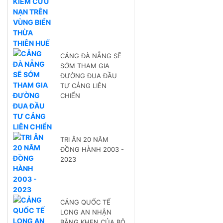
CẢNG ĐÀ NẴNG SẼ
SỚM THAM GIA
ĐƯỜNG ĐUA ĐẦU
TƯ CẢNG LIÊN
CHIỂN
TRI ÂN 20 NĂM
ĐỒNG HÀNH 2003 -
2023
CẢNG QUỐC TẾ
LONG AN NHẬN
BẰNG KHEN CỦA BỘ