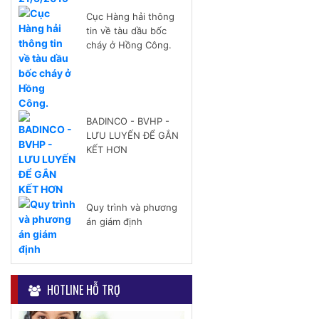
Cục Hàng hải thông
tin về tàu dầu bốc
cháy ở Hồng Công.
BADINCO - BVHP -
LƯU LUYẾN ĐỂ GẮN
KẾT HƠN
Quy trình và phương
án giám định
HOTLINE HỖ TRỢ