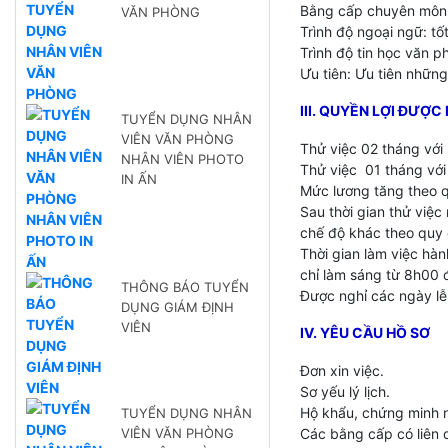
Bằng cấp chuyên môn: 
VĂN PHÒNG
Trình độ ngoại ngữ: tố
Trình độ tin học văn p
Ưu tiên: Ưu tiên những
III. QUYỀN LỢI ĐƯỢ
TUYỂN DỤNG NHÂN
VIÊN VĂN PHÒNG
Thử việc 02 tháng với
NHÂN VIÊN PHOTO
Thử việc 01 tháng với
IN ẤN
Mức lương tăng theo q
Sau thời gian thử việ
chế độ khác theo quy 
Thời gian làm việc hà
chỉ làm sáng từ 8h00 
THÔNG BÁO TUYỂN
Được nghỉ các ngày lễ,
DỤNG GIÁM ĐỊNH
VIÊN
IV. YÊU CẦU HỒ SƠ
Đơn xin việc.
Sơ yếu lý lịch.
Hộ khẩu, chứng minh 
TUYỂN DỤNG NHÂN
VIÊN VĂN PHÒNG
Các bằng cấp có liên 