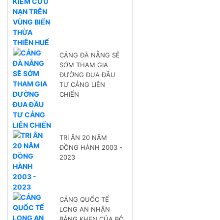
CẢNG ĐÀ NẴNG SẼ
SỚM THAM GIA
ĐƯỜNG ĐUA ĐẦU
TƯ CẢNG LIÊN
CHIỂN
TRI ÂN 20 NĂM
ĐỒNG HÀNH 2003 -
2023
CẢNG QUỐC TẾ
LONG AN NHẬN
BẰNG KHEN CỦA BỘ