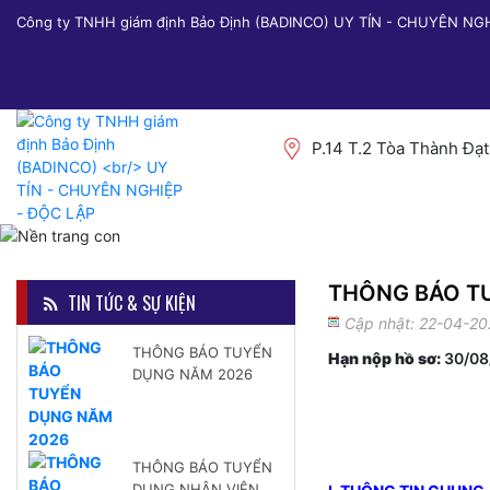
Công ty TNHH giám định Bảo Định (BADINCO) UY TÍN - CHUYÊN NG
P.14 T.2 Tòa Thành Đạ
THÔNG BÁO TU
TIN TỨC & SỰ KIỆN
Cập nhật: 22-04-20
THÔNG BÁO TUYỂN
Hạn nộp hồ sơ:
30/08/
DỤNG NĂM 2026
THÔNG BÁO TUYỂN
DỤNG NHÂN VIÊN