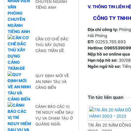
CHUYÊN NGÀNH
V. THÔNG TIN LIÊN H
TIẾNG ANH
CÔNG TY TNHH
Địa chỉ công ty:
Phòng
Hải Phòng
CẦN CƠ CHẾ ĐĂC
ĐT:
02253.765.693
THÙ XÂY DỰNG
Hotline: 096553909
CẢNG TRẦN ĐỀ
Nộp hồ sơ online qua 
Hạn nộp hồ sơ:
30/08
Ngôn ngữ hồ sơ:
Tiếng
QUY ĐỊNH MỚI VỀ
AN NINH TÀU VÀ
CẢNG BIỂN
Tin tức liên quan
CẢNH BÁO CÁC VỊ
TRÍ NGUY HIỂM SAU
VỤ VA CHẠM TÀU Ở
QUẢNG NGÃI
TRI ÂN 20 NĂM ĐỒN