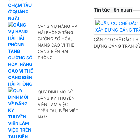
Tin tức liên quan
CẢNG VỤ HÀNG HẢI
HẢI PHÒNG TĂNG
CƯỜNG SỐ HÓA,
CẦN CƠ CHẾ ĐĂC TH
NÂNG CAO VỊ THẾ
DỰNG CẢNG TRẦN Đ
CẢNG BIỂN HẢI
PHÒNG
QUY ĐỊNH MỚI VỀ
ĐĂNG KÝ THUYỀN
VIÊN LÀM VIỆC
TRÊN TÀU BIỂN VIỆT
NAM