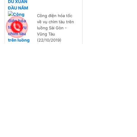
Công điện hỏa tốc
về vụ chìm tàu trên
luồng Sài Gòn -
Vũng Tàu
(22/10/2019)
CHÚC MỪNG NGÀY
PHỤ NỮ VIỆT NAM
20-10
CẦU AN THÁI (PHÚ
THÁI) BỊ TÀU ĐÂM
HƯ HỎNG NGÀY
21/5/2019