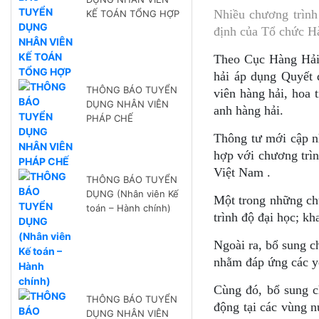
Nhiều chương trình
KẾ TOÁN TỔNG HỢP
định của Tổ chức H
Theo Cục Hàng Hải 
hải áp dụng Quyết 
THÔNG BÁO TUYỂN
viên hàng hải, hoa 
DỤNG NHÂN VIÊN
anh hàng hải.
PHÁP CHẾ
Thông tư mới cập nh
hợp với chương trì
Việt Nam .
THÔNG BÁO TUYỂN
DỤNG (Nhân viên Kế
Một trong những chư
toán – Hành chính)
trình độ đại học; kh
Ngoài ra, bổ sung c
nhằm đáp ứng các yê
Cùng đó, bổ sung c
THÔNG BÁO TUYỂN
động tại các vùng n
DỤNG NHÂN VIÊN