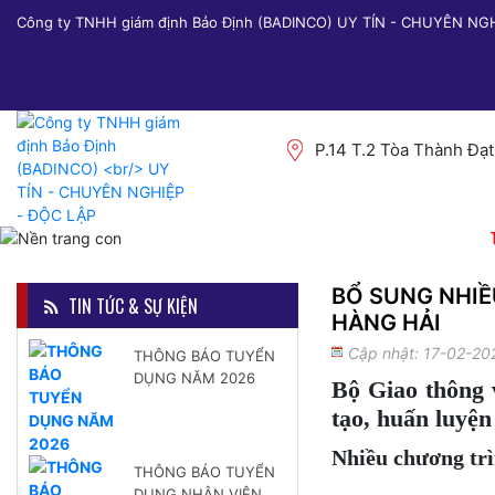
Công ty TNHH giám định Bảo Định (BADINCO) UY TÍN - CHUYÊN NG
P.14 T.2 Tòa Thành Đạ
BỔ SUNG NHIỀ
TIN TỨC & SỰ KIỆN
HÀNG HẢI
Cập nhật: 17-02-20
THÔNG BÁO TUYỂN
DỤNG NĂM 2026
Bộ Giao thông 
tạo, huấn luyện
Nhiều chương tr
THÔNG BÁO TUYỂN
DỤNG NHÂN VIÊN