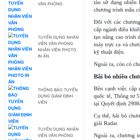
tàu sử dụng nhiên 
VĂN PHÒNG
chương trình mẫu 
Đối với các chương
cấp ngành điều khiể
tạo nâng cao trình
TUYỂN DỤNG NHÂN
VIÊN VĂN PHÒNG
máy trực ca và chươ
NHÂN VIÊN PHOTO
kỹ thuật điện.
IN ẤN
Ngoài ra, còn có ch
Bãi bỏ nhiều chư
Bên cạnh việc cập 
THÔNG BÁO TUYỂN
quốc tế, Thông tư 
DỤNG GIÁM ĐỊNH
VIÊN
tại Quyết định 2908
Cụ thể, bãi bỏ chươ
giải Radar.
TUYỂN DỤNG NHÂN
Ngoài ra, chương t
VIÊN VĂN PHÒNG