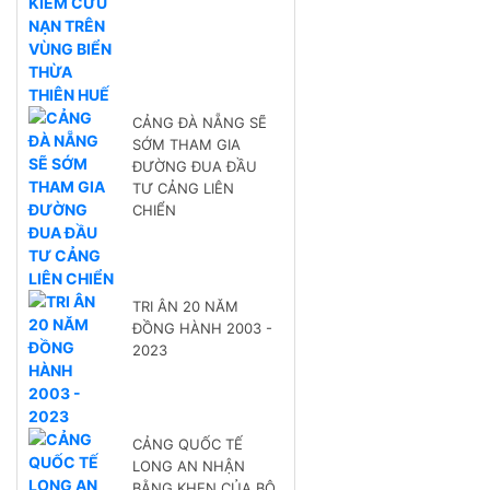
CẢNG ĐÀ NẴNG SẼ
SỚM THAM GIA
ĐƯỜNG ĐUA ĐẦU
TƯ CẢNG LIÊN
CHIỂN
TRI ÂN 20 NĂM
ĐỒNG HÀNH 2003 -
2023
CẢNG QUỐC TẾ
LONG AN NHẬN
BẰNG KHEN CỦA BỘ