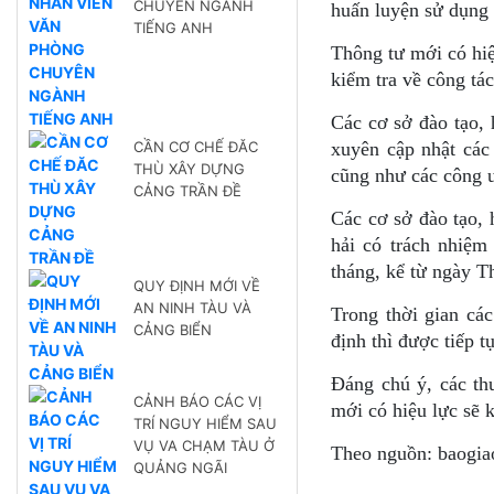
CHUYÊN NGÀNH
huấn luyện sử dụng
TIẾNG ANH
Thông tư mới có hiệ
kiểm tra về công tác
Các cơ sở đào tạo, 
CẦN CƠ CHẾ ĐĂC
xuyên cập nhật các 
THÙ XÂY DỰNG
cũng như các công ư
CẢNG TRẦN ĐỀ
Các cơ sở đào tạo, 
hải có trách nhiệm
tháng, kể từ ngày T
QUY ĐỊNH MỚI VỀ
AN NINH TÀU VÀ
Trong thời gian các
CẢNG BIỂN
định thì được tiếp 
Đáng chú ý, các th
CẢNH BÁO CÁC VỊ
mới có hiệu lực sẽ 
TRÍ NGUY HIỂM SAU
VỤ VA CHẠM TÀU Ở
Theo nguồn: baogia
QUẢNG NGÃI