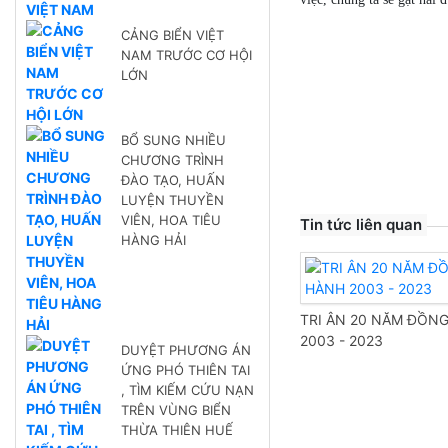
CẢNG BIỂN VIỆT
Thân
NAM TRƯỚC CƠ HỘI
LỚN
BỔ SUNG NHIỀU
CHƯƠNG TRÌNH
ĐÀO TẠO, HUẤN
LUYỆN THUYỀN
VIÊN, HOA TIÊU
Tin tức liên quan
HÀNG HẢI
TRI ÂN 20 NĂM ĐỒN
2003 - 2023
DUYỆT PHƯƠNG ÁN
ỨNG PHÓ THIÊN TAI
, TÌM KIẾM CỨU NẠN
TRÊN VÙNG BIỂN
THỪA THIÊN HUẾ