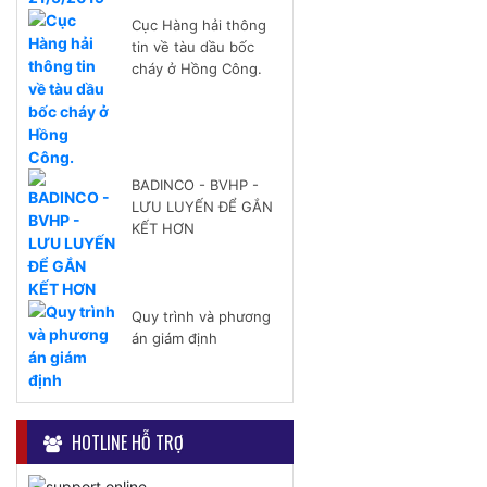
Cục Hàng hải thông
tin về tàu dầu bốc
cháy ở Hồng Công.
BADINCO - BVHP -
LƯU LUYẾN ĐỂ GẮN
KẾT HƠN
Quy trình và phương
án giám định
HOTLINE HỖ TRỢ