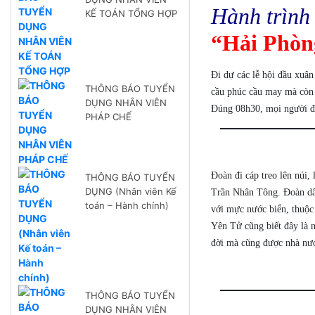
Hành trình
KẾ TOÁN TỔNG HỢP
“Hải Phòn
Đi dự các lễ hội đầu xuâ
THÔNG BÁO TUYỂN
cầu phúc cầu may mà còn l
DỤNG NHÂN VIÊN
Đúng 08h30, mọi người đã
PHÁP CHẾ
Đoàn đi cáp treo lên núi
THÔNG BÁO TUYỂN
DỤNG (Nhân viên Kế
Trần Nhân Tông. Đoàn dân
toán – Hành chính)
với mực nước biển, thuộc
Yên Tử cũng biết đây là n
đời mà cũng được nhà nướ
THÔNG BÁO TUYỂN
DỤNG NHÂN VIÊN