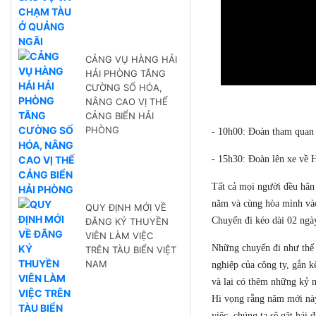
CẢNG VỤ HÀNG HẢI
HẢI PHÒNG TĂNG
CƯỜNG SỐ HÓA,
NÂNG CAO VỊ THẾ
CẢNG BIỂN HẢI
PHÒNG
- 10h00: Đoàn tham quan 
- 15h30: Đoàn lên xe về 
Tất cả mọi người đều hân 
năm và cùng hòa mình và
QUY ĐỊNH MỚI VỀ
Chuyến đi kéo dài 02 ngày
ĐĂNG KÝ THUYỀN
VIÊN LÀM VIỆC
Những chuyến đi như thế 
TRÊN TÀU BIỂN VIỆT
NAM
nghiệp của công ty, gắn k
và lại có thêm những kỷ n
Hi vọng rằng năm mới này,
việc, chúng ta sẽ gặt hái