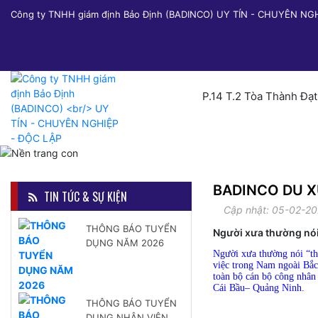
Công ty TNHH giám định Bảo Định (BADINCO) UY TÍN - CHUYÊN NG
P.14 T.2 Tòa Thành Đạ
BADINCO DU 
TIN TỨC & SỰ KIỆN
Cập nhật: 05-02-20
THÔNG BÁO TUYỂN
Người xưa thường nói “
DỤNG NĂM 2026
Người xưa thường nói “th
việc trong Nam ngoài Bắc
toàn bộ cán bộ công nhâ
Cái Bầu– Quảng Ninh.
THÔNG BÁO TUYỂN
DỤNG NHÂN VIÊN