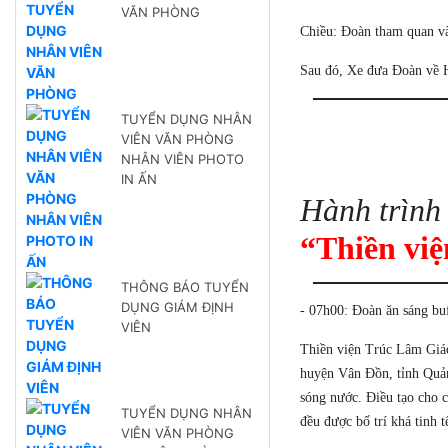
VĂN PHÒNG
Chiều: Đoàn tham quan v
Sau đó, Xe đưa Đoàn về H
TUYỂN DỤNG NHÂN
VIÊN VĂN PHÒNG
NHÂN VIÊN PHOTO
IN ẤN
Hành trình
“Thiền vi
THÔNG BÁO TUYỂN
DỤNG GIÁM ĐỊNH
- 07h00: Đoàn ăn sáng bu
VIÊN
Thiền viện Trúc Lâm Giác T
huyện Vân Đồn, tỉnh Qua
sóng nước. Điều tạo cho c
TUYỂN DỤNG NHÂN
đều được bố trí khá tinh 
VIÊN VĂN PHÒNG