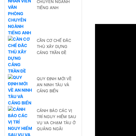
CHUYÊN NGÀNH
TIẾNG ANH
CẦN CƠ CHẾ ĐĂC
THÙ XÂY DỰNG
CẢNG TRẦN ĐỀ
QUY ĐỊNH MỚI VỀ
AN NINH TÀU VÀ
CẢNG BIỂN
CẢNH BÁO CÁC VỊ
TRÍ NGUY HIỂM SAU
VỤ VA CHẠM TÀU Ở
QUẢNG NGÃI