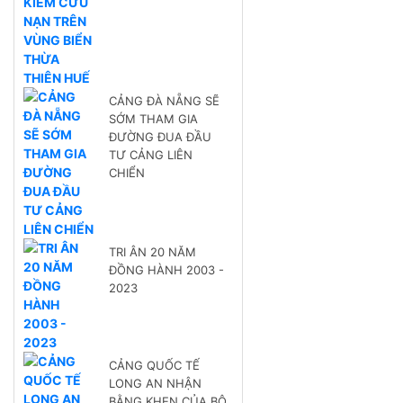
CẢNG ĐÀ NẴNG SẼ
SỚM THAM GIA
ĐƯỜNG ĐUA ĐẦU
TƯ CẢNG LIÊN
CHIỂN
TRI ÂN 20 NĂM
ĐỒNG HÀNH 2003 -
2023
CẢNG QUỐC TẾ
LONG AN NHẬN
BẰNG KHEN CỦA BỘ